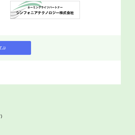
てぶ
館）