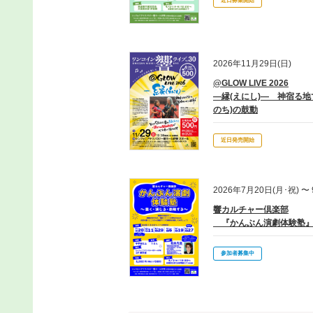
近日募集開始
2026年11月29日(日)
@GLOW LIVE 2026
—縁(えにし)― 神宿る地
のち)の鼓動
近日発売開始
2026年7月20日(月･祝) 〜 
響カルチャー倶楽部
『かんぶん演劇体験塾
参加者募集中