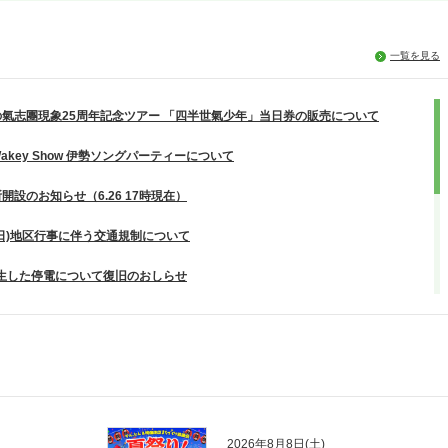
一覧を見る
の氣志團現象25周年記念ツアー 「四半世氣少年」当日券の販売について
 Wakey Show 伊勢ソングパーティーについて
開設のお知らせ（6.26 17時現在）
9(日)地区行事に伴う交通規制について
発生した停電について復旧のおしらせ
 現在発生している停電について
1(日)「伊勢市二十歳のつどい」駐車場貸切のお知らせ
6年3月3日(火)臨時休館のお知らせ
年始の休館日、駐車場のご利用について
2026年8月8日(土)