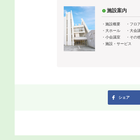
施設案内
・
施設概要
・
フロ
・
大ホール
・
大会
・
小会議室
・
その
・
施設・サービス
シェア