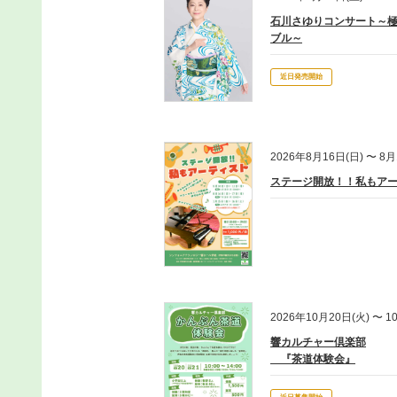
石川さゆりコンサート～
2025/07/30(水)
【公演
お知らせ
ブル～
近日発売開始
2026年8月16日(日) 〜 8月
ステージ開放！！私もア
2026年10月20日(火) 〜 1
響カルチャー倶楽部
『茶道体験会』