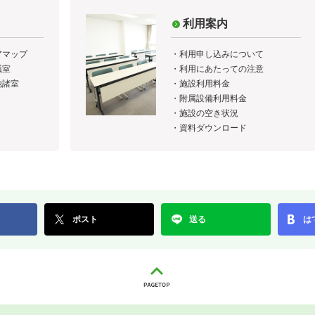
利用案内
アマップ
・
利用申し込みについて
議室
・
利用にあたっての注意
他諸室
・
施設利用料金
・
附属設備利用料金
・
施設の空き状況
・
資料ダウンロード
ポスト
送る
は