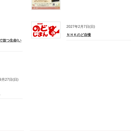
2027年2月7日(日)
ＮＨＫのど自慢
で放つ生命(い
9月27日(日)
』