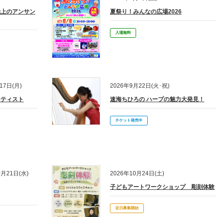
極上のアンサン
夏祭り！みんなの広場2026
中止のおしらせ(追加)】めにみえない みみにしたい
入場無料
17日(月)
2026年9月22日(火･祝)
ーティスト
速海ちひろの ハープの魅力大発見！
チケット発売中
0月21日(水)
2026年10月24日(土)
子どもアートワークショップ 彫刻体験
近日募集開始