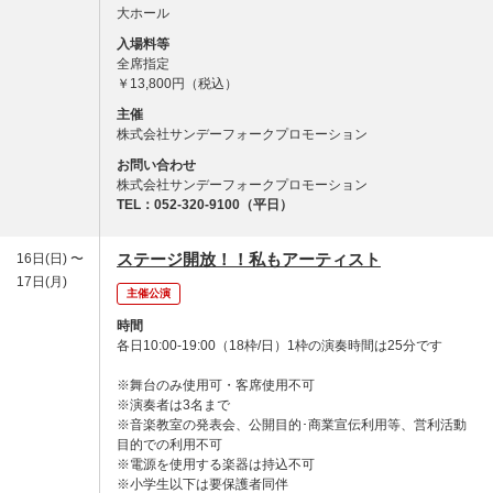
大ホール
入場料等
全席指定
￥13,800円（税込）
主催
株式会社サンデーフォークプロモーション
お問い合わせ
株式会社サンデーフォークプロモーション
TEL：052-320-9100（平日）
ステージ開放！！私もアーティスト
16日(日) 〜
17日(月)
主催公演
時間
各日10:00-19:00（18枠/日）1枠の演奏時間は25分です
※舞台のみ使用可・客席使用不可
※演奏者は3名まで
※音楽教室の発表会、公開目的･商業宣伝利用等、営利活動
目的での利用不可
※電源を使用する楽器は持込不可
※小学生以下は要保護者同伴