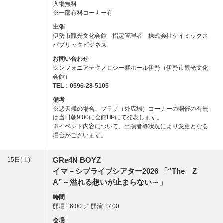
入場無料
※一部有料コーナー有
主催
伊勢市観光文化会館 指定管理者 株式会社ケイミックス
パブリックビジネス
お問い合わせ
シンフォニアテクノロジー響ホール伊勢（伊勢市観光文化
会館）
TEL：0596-28-5105
備考
※悪天候の場合、プラザ（外広場）コーナーの開催の有無
は当日朝9:00に会館HPにて発表します。
※イベント内容について、出演者等状況により変更となる
場合がございます。
GRe4N BOYZ
15日(土)
イマ－シブライブシアター2026
「“The Z
A”～溢れる想いが止まらない～」
時間
開場 16:00 ／ 開演 17:00
会場