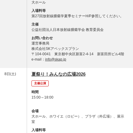
大ホール
入場料等
第27回放射線腫瘍学夏季セミナーH/P参照してください。
主催
公益社団法人日本放射線腫瘍学会 教育委員会
お問い合わせ
運営事務局
株式会社SKアペックスプラン
〒104-0041 東京都中央区新富2-4-14 新富田所ビル4階
e-mail：
info@skap.jp
夏祭り！みんなの広場2026
8日(土)
主催公演
時間
15:00～18:00
会場
大ホール、ホワイエ（ロビー）、プラザ（外広場）、展示
室
入場料等