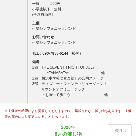
一般 500円
小学生以下 無料
(全席自由席）
主催
伊勢シンフォニックバンド
お問い合わせ
伊勢シンフォニックバンド
TEL：090-7855-6144（松岡）
備考
1部 THE SEVENTH NIGHT OF JULY
~TANABATA~ 他
2部 桜浜中学校吹奏楽部との合同ステージ
3部 ディズニー・ファンティリュージョン！
サウンドオブミュージック
上を向いて歩こう 他
※主催者の希望により掲載しておりますので、掲載されない催し物もあります。主催
者の都合により変更になることもあります。
2026年
翌月
8月の催し物