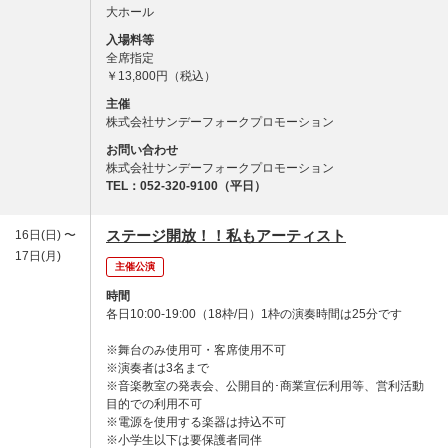
大ホール
入場料等
全席指定
￥13,800円（税込）
主催
株式会社サンデーフォークプロモーション
お問い合わせ
株式会社サンデーフォークプロモーション
TEL：052-320-9100（平日）
ステージ開放！！私もアーティスト
16日(日) 〜
17日(月)
主催公演
時間
各日10:00-19:00（18枠/日）1枠の演奏時間は25分です
※舞台のみ使用可・客席使用不可
※演奏者は3名まで
※音楽教室の発表会、公開目的･商業宣伝利用等、営利活動
目的での利用不可
※電源を使用する楽器は持込不可
※小学生以下は要保護者同伴