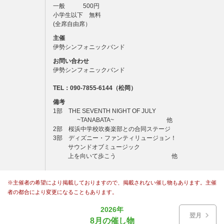
一般 500円
小学生以下 無料
(全席自由席）
主催
伊勢シンフォニックバンド
お問い合わせ
伊勢シンフォニックバンド
TEL：090-7855-6144（松岡）
備考
1部 THE SEVENTH NIGHT OF JULY
~TANABATA~ 他
2部 桜浜中学校吹奏楽部との合同ステージ
3部 ディズニー・ファンティリュージョン！
サウンドオブミュージック
上を向いて歩こう 他
※主催者の希望により掲載しておりますので、掲載されない催し物もあります。主催
者の都合により変更になることもあります。
2026年
翌月
8月の催し物