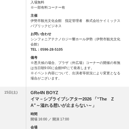
入場無料
※一部有料コーナー有
主催
伊勢市観光文化会館 指定管理者 株式会社ケイミックス
パブリックビジネス
お問い合わせ
シンフォニアテクノロジー響ホール伊勢（伊勢市観光文化
会館）
TEL：0596-28-5105
備考
※悪天候の場合、プラザ（外広場）コーナーの開催の有無
は当日朝9:00に会館HPにて発表します。
※イベント内容について、出演者等状況により変更となる
場合がございます。
GRe4N BOYZ
15日(土)
イマ－シブライブシアター2026
「“The Z
A”～溢れる想いが止まらない～」
時間
開場 16:00 ／ 開演 17:00
会場