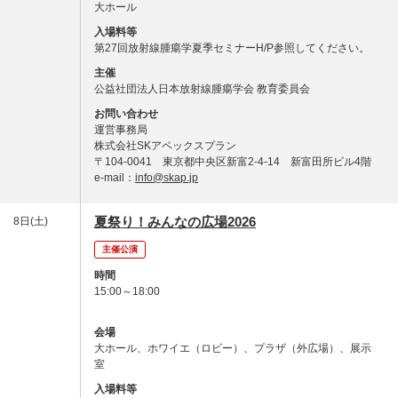
大ホール
入場料等
第27回放射線腫瘍学夏季セミナーH/P参照してください。
主催
公益社団法人日本放射線腫瘍学会 教育委員会
お問い合わせ
運営事務局
株式会社SKアペックスプラン
〒104-0041 東京都中央区新富2-4-14 新富田所ビル4階
e-mail：
info@skap.jp
夏祭り！みんなの広場2026
8日(土)
主催公演
時間
15:00～18:00
会場
大ホール、ホワイエ（ロビー）、プラザ（外広場）、展示
室
入場料等