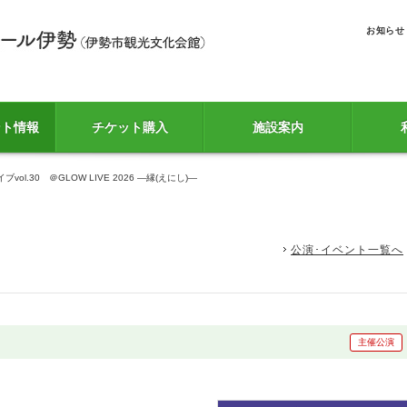
お知らせ
ント情報
チケット購入
施設案内
ol.30 ＠GLOW LIVE 2026 ―縁(えにし)―
公演･イベント一覧へ
主催公演