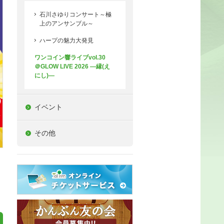
石川さゆりコンサート～極
上のアンサンブル～
ハープの魅力大発見
ワンコイン響ライブvol.30
＠GLOW LIVE 2026 ―縁(え
にし)―
イベント
その他