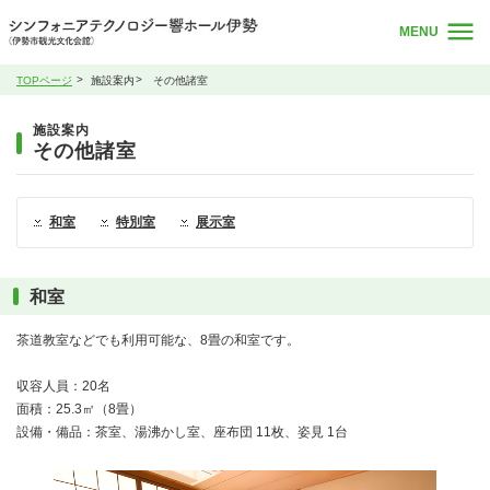
MENU
TOPページ
施設案内
その他諸室
施設案内
その他諸室
和室
特別室
展示室
和室
茶道教室などでも利用可能な、8畳の和室です。
収容人員：20名
面積：25.3㎡（8畳）
設備・備品：茶室、湯沸かし室、座布団 11枚、姿見 1台