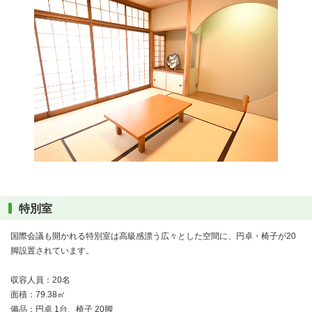
特別室
国際会議も開かれる特別室は高級感漂う広々とした空間に、円卓・椅子が20
脚設置されています。
収容人員：20名
面積：79.38㎡
備品：円卓 1台、椅子 20脚