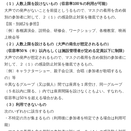
（１）人数上限を設けないもの（収容率100％の利用が可能）
大声での発声がないことを前提としうるもので、マスクの着用を含め個
別の参加者に対して、２（１）の感染防止対策を徹底できるもの。
【国・別紙2を参照】
〔例〕各種講演会、説明会、研修会、ワークショップ、各種教室、映画
上映会等
（２）人数上限を設けるもの（大声の発生が想定されるもの）
（収容率50％（※）以内もしくは施設管理者が定める定員以下に制限）
大声での発声が想定されるもので、マスクの着用を含め個別の参加者に
対して、２（１）の感染防止対策を徹底できるもの。
〔例〕キャラクターショー、親子会公演、合唱（参加者が歌唱するも
の）等
※異なるグループ（又は個人）間では座席を１席空け、同一グループ
（５名以内に限る。）内では座席間隔を設けなくともよい。すなわち、
収容率は50％を超える場合がある。
（３）利用できないもの
次のいずれかに該当するもの
・不特定の方が集まるもの（利用後に参加者を特定できる場合は利用可
能）