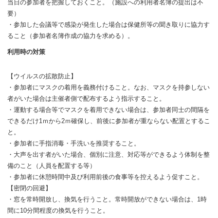
当日の参加者を把握しておくこと。（施設への利用者名簿の提出は不
要）
・参加した会議等で感染が発生した場合は保健所等の聞き取りに協力す
ること（参加者名簿作成の協力を求める）。
利用時の対策
【ウイルスの拡散防止】
・参加者にマスクの着用を義務付けること。なお、マスクを持参しない
者がいた場合は主催者側で配布するよう指示すること。
・運動する場合等でマスクを着用できない場合は、参加者同士の間隔を
できるだけ1ｍから2ｍ確保し、前後に参加者が重ならない配置とするこ
と。
・参加者に手指消毒・手洗いを推奨すること。
・大声を出す者がいた場合、個別に注意、対応等ができるよう体制を整
備のこと（人員を配置する等）
・参加者に休憩時間中及び利用前後の食事等を控えるよう促すこと。
【密閉の回避】
・窓を常時開放し、換気を行うこと。常時開放ができない場合は、1時
間に10分間程度の換気を行うこと。