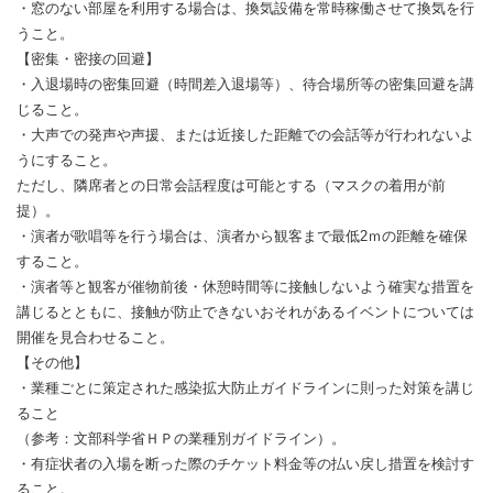
・窓のない部屋を利用する場合は、換気設備を常時稼働させて換気を行
うこと。
【密集・密接の回避】
・入退場時の密集回避（時間差入退場等）、待合場所等の密集回避を講
じること。
・大声での発声や声援、または近接した距離での会話等が行われないよ
うにすること。
ただし、隣席者との日常会話程度は可能とする（マスクの着用が前
提）。
・演者が歌唱等を行う場合は、演者から観客まで最低2ｍの距離を確保
すること。
・演者等と観客が催物前後・休憩時間等に接触しないよう確実な措置を
講じるとともに、接触が防止できないおそれがあるイベントについては
開催を見合わせること。
【その他】
・業種ごとに策定された感染拡大防止ガイドラインに則った対策を講じ
ること
（参考：文部科学省ＨＰの業種別ガイドライン）。
・有症状者の入場を断った際のチケット料金等の払い戻し措置を検討す
ること。