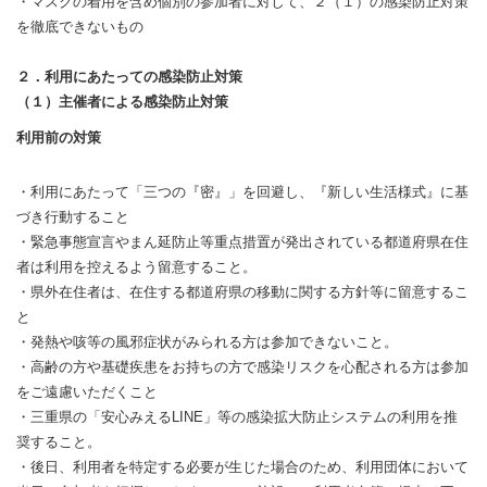
・マスクの着用を含め個別の参加者に対して、２（１）の感染防止対策
を徹底できないもの
２．利用にあたっての感染防止対策
（１）主催者による感染防止対策
利用前の対策
・利用にあたって「三つの『密』」を回避し、『新しい生活様式』に基
づき行動すること
・緊急事態宣言やまん延防止等重点措置が発出されている都道府県在住
者は利用を控えるよう留意すること。
・県外在住者は、在住する都道府県の移動に関する方針等に留意するこ
と
・発熱や咳等の風邪症状がみられる方は参加できないこと。
・高齢の方や基礎疾患をお持ちの方で感染リスクを心配される方は参加
をご遠慮いただくこと
・三重県の「安心みえるLINE」等の感染拡大防止システムの利用を推
奨すること。
・後日、利用者を特定する必要が生じた場合のため、利用団体において