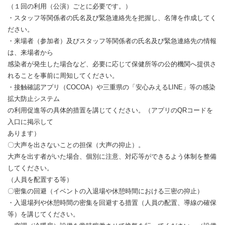
（１回の利用（公演）ごとに必要です。）
・スタッフ等関係者の氏名及び緊急連絡先を把握し、名簿を作成してく
ださい。
・来場者（参加者）及びスタッフ等関係者の氏名及び緊急連絡先の情報
は、来場者から
感染者が発生した場合など、必要に応じて保健所等の公的機関へ提供さ
れることを事前に周知してください。
・接触確認アプリ（COCOA）や三重県の「安心みえるLINE」等の感染
拡大防止システム
の利用促進等の具体的措置を講じてください。（アプリのQRコードを
入口に掲示して
あります）
〇大声を出さないことの担保（大声の抑止）。
大声を出す者がいた場合、個別に注意、対応等ができるよう体制を整備
してください。
（人員を配置する等）
〇密集の回避（イベントの入退場や休憩時間における三密の抑止）
・入退場列や休憩時間の密集を回避する措置（人員の配置、導線の確保
等）を講じてください。