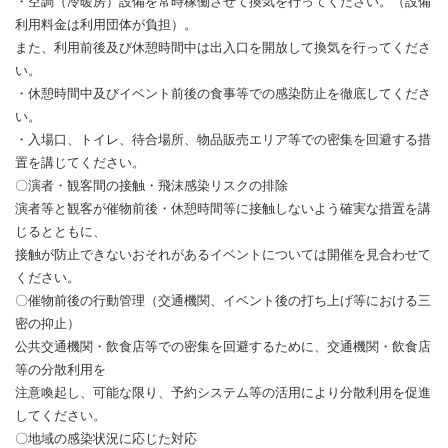
・空調（冷暖房）設備を常時稼働させて換気を行ってください。（設備
利用料金は利用団体が負担）。
また、利用前後及び休憩時間中は出入口を開放して換気を行ってくださ
い。
・休憩時間中及びイベント前後の食事等での感染防止を徹底してくださ
い。
・入場口、トイレ、待合場所、物品販売エリア等での密集を回避する措
置を講じてください。
〇演者・観客間の接触・飛沫感染リスクの排除
演者等と観客が催物前後・休憩時間等に接触しないよう確実な措置を講
じるとともに、
接触が防止できないおそれがあるイベントについては開催を見合わせて
ください。
〇催物前後の行動管理（交通機関、イベント後の打ち上げ等における三
密の抑止）
公共交通機関・飲食店等での密集を回避するために、交通機関・飲食店
等の分散利用を
注意喚起し、可能な限り、予約システム等の活用により分散利用を促進
してください。
〇地域の感染状況に応じた対応