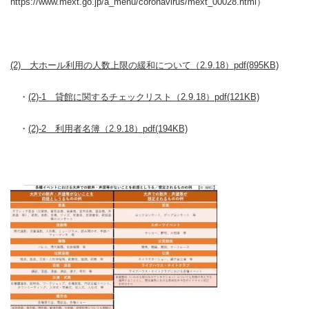
https://www.mext.go.jp/a_menu/coronavirus/mext_00028.html）
(2) 大ホール利用の人数上限の緩和について（2.9.18）pdf(895KB)
・
(2)-1 貸館に関するチェックリスト（2.9.18）pdf(121KB)
・
(2)-2 利用者名簿（2.9.18）pdf(194KB)