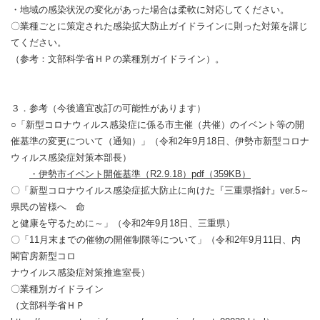
・地域の感染状況の変化があった場合は柔軟に対応してください。
〇業種ごとに策定された感染拡大防止ガイドラインに則った対策を講じ
てください。
（参考：文部科学省ＨＰの業種別ガイドライン）。
３．参考（今後適宜改訂の可能性があります）
○「新型コロナウィルス感染症に係る市主催（共催）のイベント等の開
催基準の変更について（通知）」（令和2年9月18日、伊勢市新型コロナ
ウィルス感染症対策本部長）
・伊勢市イベント開催基準（R2.9.18）pdf（359KB）
〇「新型コロナウイルス感染症拡大防止に向けた『三重県指針』ver.5～
県民の皆様へ 命
と健康を守るために～」（令和2年9月18日、三重県）
〇「11月末までの催物の開催制限等について」（令和2年9月11日、内
閣官房新型コロ
ナウイルス感染症対策推進室長）
〇業種別ガイドライン
（文部科学省ＨＰ