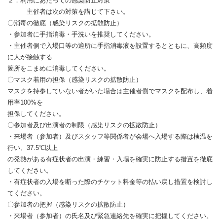
２．利用にあたっての感染防止対策
主催者は次の対策を講じて下さい。
〇消毒の徹底（感染リスクの拡散防止）
・参加者に手指消毒・手洗いを推奨してください。
・主催者側で入場口等の適所に手指消毒液を設置するとともに、高頻度
に人が接触する
箇所をこまめに消毒してください。
〇マスク着用の担保（感染リスクの拡散防止）
マスクを持参していない者がいた場合は主催者側でマスクを配布し、着
用率100%を
担保してください。
〇参加者及び出演者の制限（感染リスクの拡散防止）
・来場者（参加者）及びスタッフ等関係者が会場へ入場する際は検温を
行い、37.5℃以上
の発熱がある有症状者の出演・練習・入場を確実に防止する措置を徹底
してください。
・有症状者の入場を断った際のチケット料金等の払い戻し措置を検討し
てください。
〇参加者の把握（感染リスクの拡散防止）
・来場者（参加者）の氏名及び緊急連絡先を確実に把握してください。