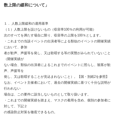
数上限の緩和について」
１． 人数上限緩和の適用基準
（１）人数上限を設けないもの（収容率100％の利用が可能）
次のすべてを満たす場合に限り、収容率の上限を100％とします。
・これまでの当該イベントの出演者等による類似のイベントの開催実績
において、参加
者が歓声、声援等を発し、又は歌唱する等の実態がみられていないこと
（開催実績が
ない場合、類似の出演者によるこれまでのイベントに照らし、観客が歓
声、声援等を
発し、又は歌唱することが見込まれないこと）。【国・別紙2を参照】
なお、イベント主催者において、過去の開催実績に基づく十分な説明が
行われない
場合は、この要件に該当しないものとして取り扱います。
・これまでの開催実績を踏まえ、マスクの着用を含め、個別の参加者に
対して、下記２
の感染防止対策を徹底できるもの。