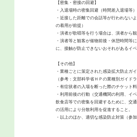
【密集・密接の回避】
・入退場時の密集回避（時間差入退場等）
・近接した距離での会話等が行われないよ
の着用が前提）
・演者が歌唱等を行う場合は、演者から観
・演者等と観客が催物前後・休憩時間等に
に、接触が防止できないおそれがあるイベ
【その他】
・業種ごとに策定された感染拡大防止ガイ
（参考：文部科学省ＨＰの業種別ガイドラ
・有症状者の入場を断った際のチケット料
・利用前後の行動（交通機関の利用、イベ
飲食店等での密集を回避するために、交通
の活用により分散利用を促進すること。
・以上のほか、適切な感染防止対策（参加