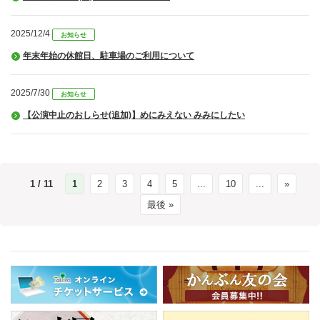
2025/12/4
お知らせ
年末年始の休館日、駐車場のご利用について
2025/7/30
お知らせ
【公演中止のおしらせ(追加)】めにみえない みみにしたい
1 / 11
1
2
3
4
5
...
10
...
»
最後 »