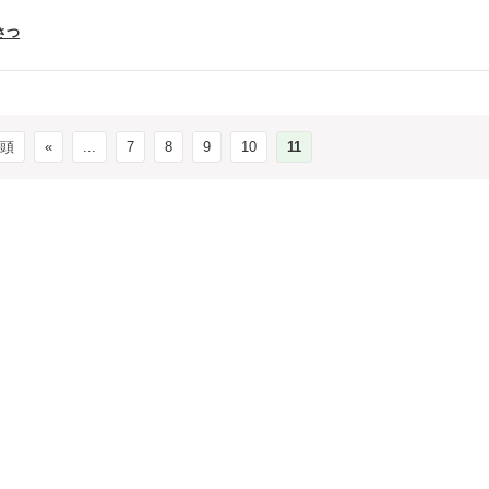
さつ
先頭
«
...
7
8
9
10
11