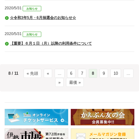
2020/5/31
お知らせ
☆令和3年5月・6月抽選会のお知らせ☆
2020/5/31
お知らせ
【重要】６月１日（月）以降の利用条件について
8 / 11
« 先頭
«
...
6
7
8
9
10
...
»
最後 »