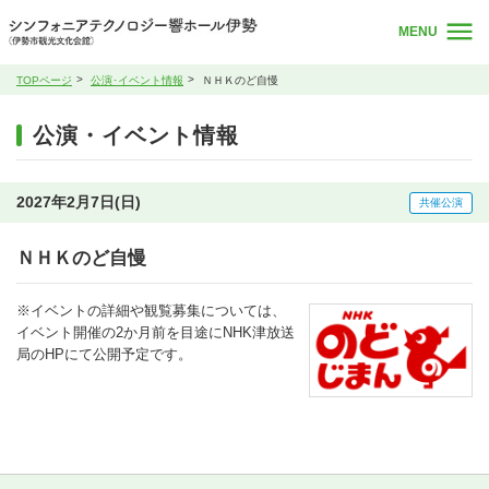
MENU
TOPページ
公演･イベント情報
ＮＨＫのど自慢
公演・イベント情報
2027年2月7日(日)
共催公演
ＮＨＫのど自慢
※イベントの詳細や観覧募集については、
イベント開催の2か月前を目途にNHK津放送
局のHPにて公開予定です。