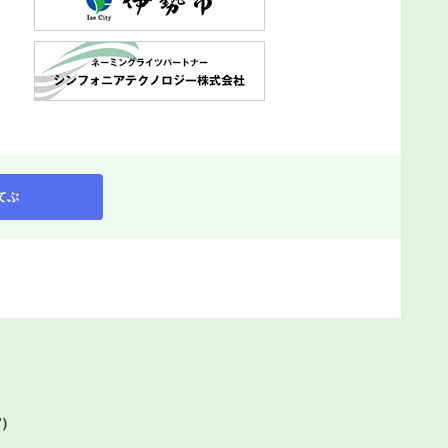
てぶ
館）