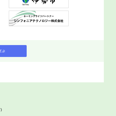
てぶ
館）