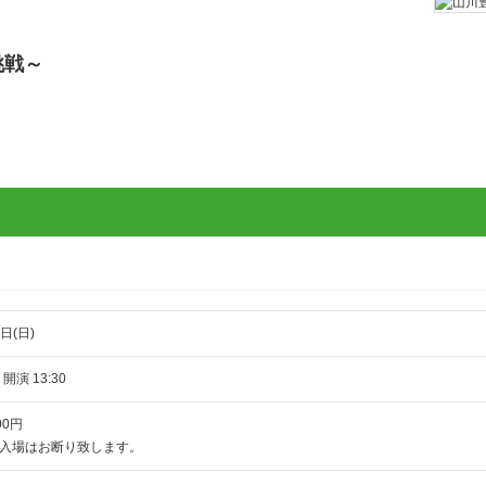
挑戦～
日(日)
 開演 13:30
00円
入場はお断り致します。