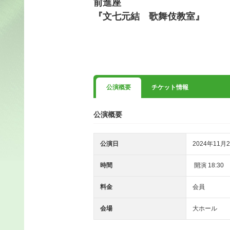
前進座
『文七元結 歌舞伎教室』
公演概要
チケット情報
公演概要
公演日
2024年11月2
時間
開演 18:30
料金
会員
会場
大ホール