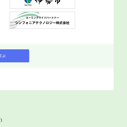
てぶ
館）