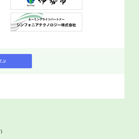
てぶ
館）