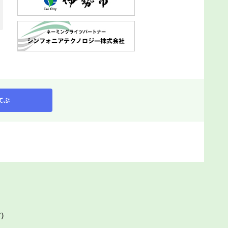
てぶ
館）