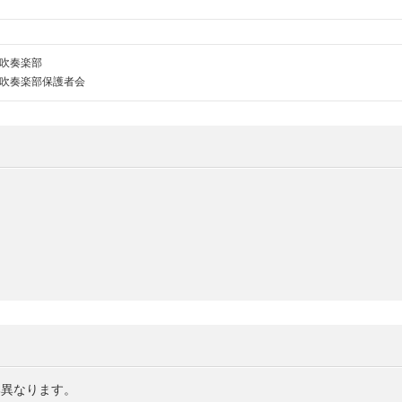
吹奏楽部
吹奏楽部保護者会
。
部異なります。