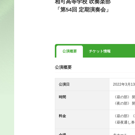
相可高等学校 吹奏楽部
「第54回 定期演奏会」
公演概要
チケット情報
公演概要
公演日
2022年3月13
時間
《昼の部》 開場 
《夜の部》 開場 
料金
《昼の部》《
《昼夜通し券