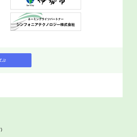
てぶ
館）