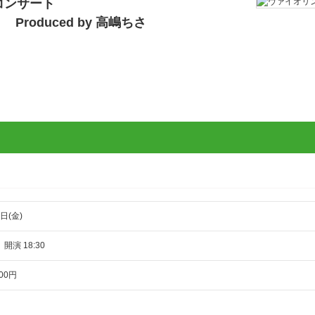
コンサート
oduced by 高嶋ちさ
日(金)
／ 開演 18:30
00円